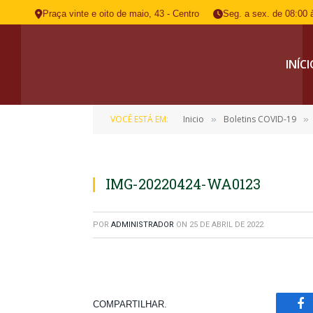
Praça vinte e oito de maio, 43 - Centro
Seg. a sex. de 08:00 
INÍC
VOCÊ ESTÁ EM:
Inicio
Boletins COVID-19
»
»
IMG-20220424-WA0123
POR
ADMINISTRADOR
ON
25 DE ABRIL DE 2022
COMPARTILHAR.