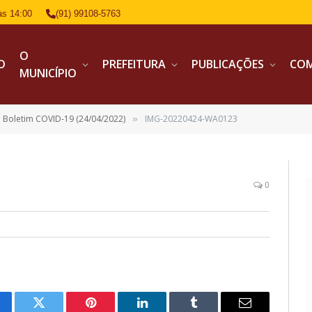
às 14:00
(91) 99108-5763
O
IO
PREFEITURA
PUBLICAÇÕES
CO
MUNICÍPIO
Boletim COVID-19 (24/04/2022)
IMG-20220424-WA0123
»
0