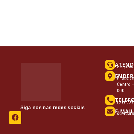
ATEND
Segunda 
ENDER
Praça vi
Centro 
000
TELEF
(91) 99
Siga-nos nas redes sociais
E-MAIL
ouvidor