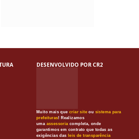
ITURA
DESENVOLVIDO POR CR2
Muito mais que
criar site
ou
sistema para
prefeituras
! Realizamos
uma
assessoria
completa, onde
garantimos em contrato que todas as
exigências das
leis de transparência