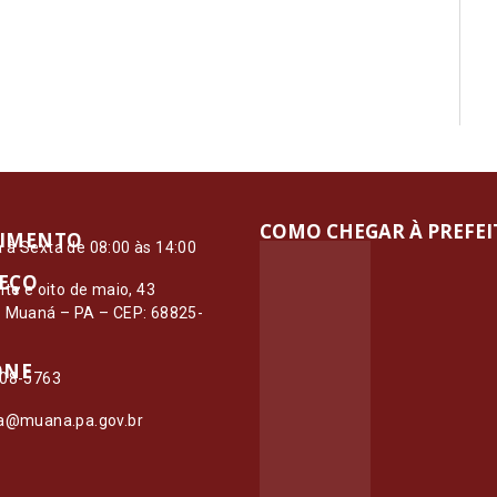
COMO CHEGAR À PREFE
IMENTO
à Sexta de 08:00 às 14:00
EÇO
nte e oito de maio, 43
– Muaná – PA – CEP: 68825-
ONE
108-5763
ia@muana.pa.gov.br