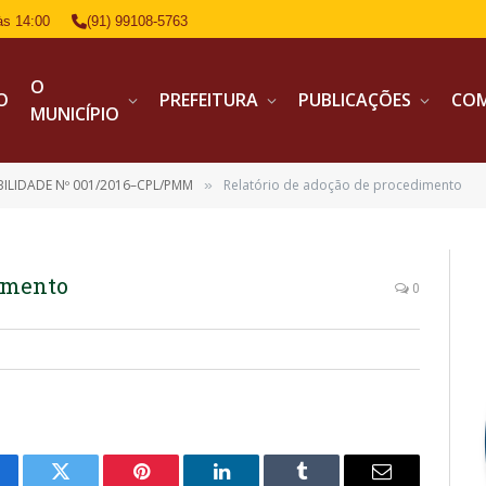
às 14:00
(91) 99108-5763
O
IO
PREFEITURA
PUBLICAÇÕES
CO
MUNICÍPIO
IBILIDADE Nº 001/2016–CPL/PMM
Relatório de adoção de procedimento
»
dimento
0