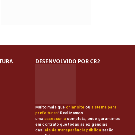
ITURA
DESENVOLVIDO POR CR2
Muito mais que
criar site
ou
sistema para
prefeituras
! Realizamos
uma
assessoria
completa, onde garantimos
em contrato que todas as exigências
das
leis de transparência pública
serão