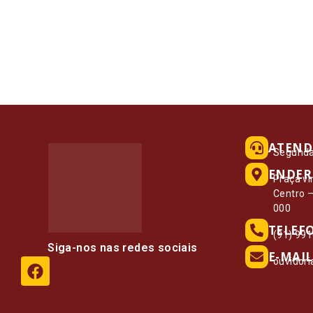
ATEND
Segunda 
ENDER
Praça vi
Centro 
000
TELEF
(91) 99
Siga-nos nas redes sociais
E-MAIL
ouvidor