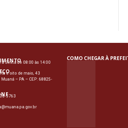
COMO CHEGAR À PREFE
IMENTO
à Sexta de 08:00 às 14:00
EÇO
nte e oito de maio, 43
– Muaná – PA – CEP: 68825-
ONE
108-5763
ia@muana.pa.gov.br