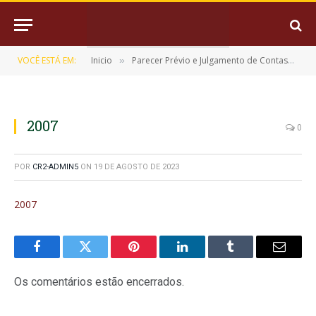
VOCÊ ESTÁ EM:
Inicio
Parecer Prévio e Julgamento de Contas
2
»
»
2007
0
POR
CR2-ADMIN5
ON
19 DE AGOSTO DE 2023
2007
Facebook
Twitter
Pinterest
LinkedIn
Tumblr
E-
mail
Os comentários estão encerrados.