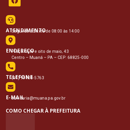
ATENDIMENTO
Segunda à Sexta de 08:00 às 14:00
ENDEREÇO
Praça vinte e oito de maio, 43
Centro – Muaná – PA – CEP: 68825-000
TELEFONE
(91) 99108-5763
E-MAIL
ouvidoria@muana.pa.gov.br
COMO CHEGAR À PREFEITURA