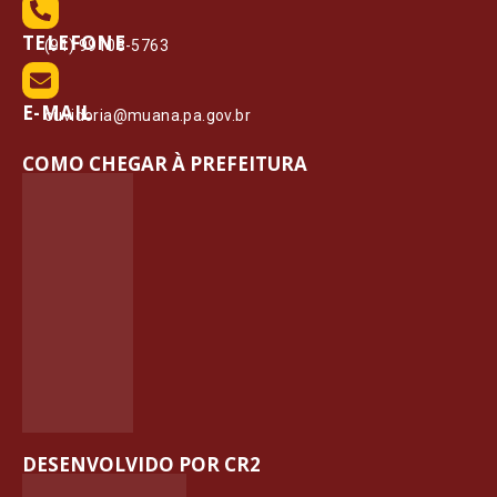
TELEFONE
(91) 99108-5763
E-MAIL
ouvidoria@muana.pa.gov.br
COMO CHEGAR À PREFEITURA
DESENVOLVIDO POR CR2