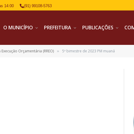
às 14:00
(91) 99108-5763
O MUNICÍPIO
PREFEITURA
PUBLICAÇÕES
CO
a Execução Orçamentária (RREO)
5º bimestre de 2023 PM muaná
»