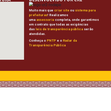
Muito mais que
criar site
ou
sistema para
prefeituras
! Realizamos
uma
assessoria
completa, onde garantimos
em contrato que todas as exigências
das
leis de transparência pública
serão
atendidas.
Conheça o
PNTP
e o
Radar da
Transparência Pública