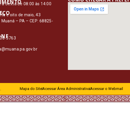
IMENTO
à Sexta de 08:00 às 14:00
EÇO
nte e oito de maio, 43
– Muaná – PA – CEP: 68825-
ONE
108-5763
ia@muana.pa.gov.br
.
Mapa do Site
Acessar Área Administrativa
Acessar o Webmail