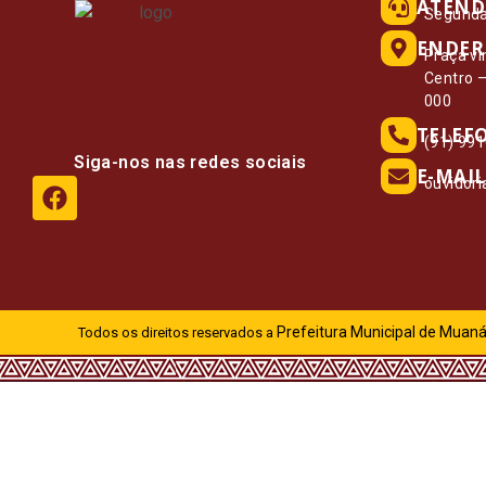
ATEND
Segunda 
ENDER
Praça vi
Centro 
000
TELEF
(91) 99
Siga-nos nas redes sociais
E-MAIL
ouvidor
Prefeitura Municipal de Muaná
Todos os direitos reservados a