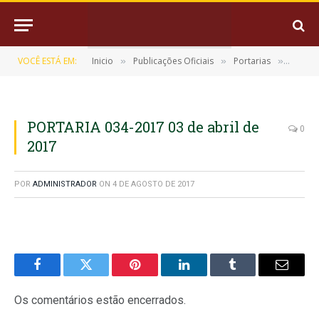
VOCÊ ESTÁ EM:
Inicio
Publicações Oficiais
Portarias
PORTAR
»
»
»
PORTARIA 034-2017 03 de abril de
0
2017
POR
ADMINISTRADOR
ON
4 DE AGOSTO DE 2017
Facebook
Twitter
Pinterest
LinkedIn
Tumblr
E-
mail
Os comentários estão encerrados.