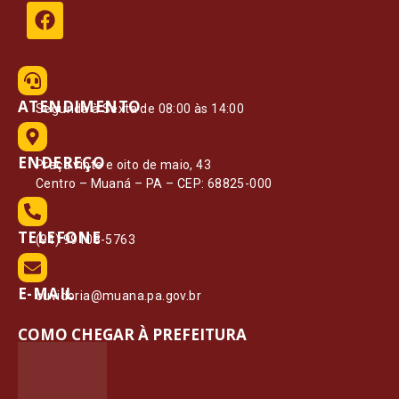
ATENDIMENTO
Segunda à Sexta de 08:00 às 14:00
ENDEREÇO
Praça vinte e oito de maio, 43
Centro – Muaná – PA – CEP: 68825-000
TELEFONE
(91) 99108-5763
E-MAIL
ouvidoria@muana.pa.gov.br
COMO CHEGAR À PREFEITURA