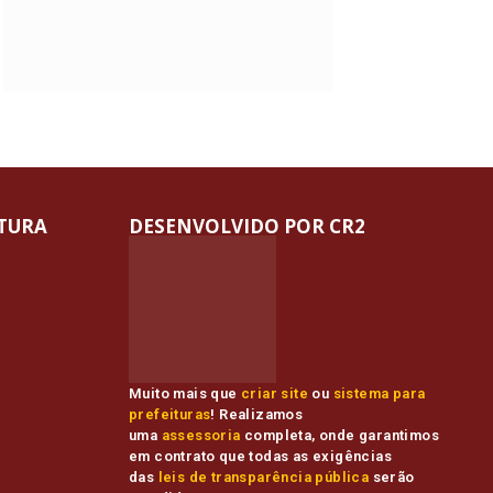
ITURA
DESENVOLVIDO POR CR2
Muito mais que
criar site
ou
sistema para
prefeituras
! Realizamos
uma
assessoria
completa, onde garantimos
em contrato que todas as exigências
das
leis de transparência pública
serão