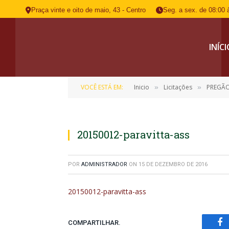
Praça vinte e oito de maio, 43 - Centro
Seg. a sex. de 08:00 
INÍC
VOCÊ ESTÁ EM:
Inicio
Licitações
PREGÃO
»
»
20150012-paravitta-ass
POR
ADMINISTRADOR
ON
15 DE DEZEMBRO DE 2016
20150012-paravitta-ass
COMPARTILHAR.