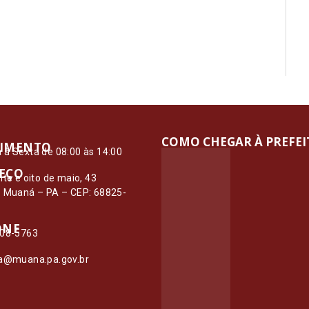
COMO CHEGAR À PREFE
IMENTO
à Sexta de 08:00 às 14:00
EÇO
nte e oito de maio, 43
– Muaná – PA – CEP: 68825-
ONE
108-5763
ia@muana.pa.gov.br