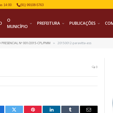
às 14:00
(91) 99108-5763
O
IO
PREFEITURA
PUBLICAÇÕES
CO
MUNICÍPIO
 PRESENCIAL Nº 001/2015-CPL/PMM
20150012-paravitta-ass
»
0