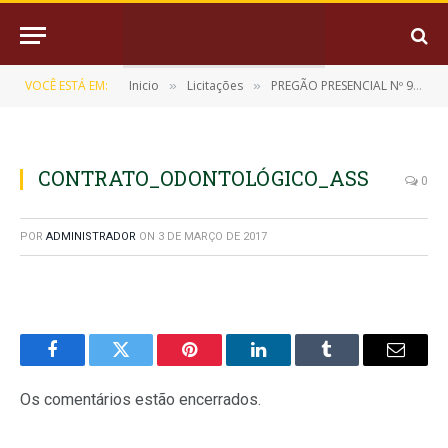
VOCÊ ESTÁ EM:
Inicio
Licitações
PREGÃO PRESENCIAL Nº 9/2016-060601
»
»
CONTRATO_ODONTOLÓGICO_ASS
0
POR
ADMINISTRADOR
ON
3 DE MARÇO DE 2017
Facebook
Twitter
Pinterest
LinkedIn
Tumblr
E-
mail
Os comentários estão encerrados.