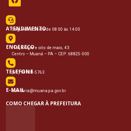
ATENDIMENTO
Segunda à Sexta de 08:00 às 14:00
ENDEREÇO
Praça vinte e oito de maio, 43
Centro – Muaná – PA – CEP: 68825-000
TELEFONE
(91) 99108-5763
E-MAIL
ouvidoria@muana.pa.gov.br
COMO CHEGAR À PREFEITURA