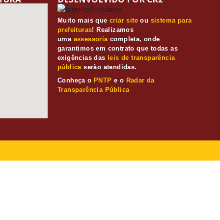
Muito mais que
criar site
ou
sistema para
prefeituras
! Realizamos
uma
assessoria
completa, onde
garantimos em contrato que todas as
exigências das
leis de transparência
pública
serão atendidas.
Conheça o
PNTP
e o
Radar da
Transparência Pública