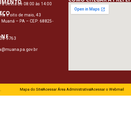
IMENTO
à Sexta de 08:00 às 14:00
EÇO
nte e oito de maio, 43
– Muaná – PA – CEP: 68825-
ONE
108-5763
ia@muana.pa.gov.br
.
Mapa do Site
Acessar Área Administrativa
Acessar o Webmail