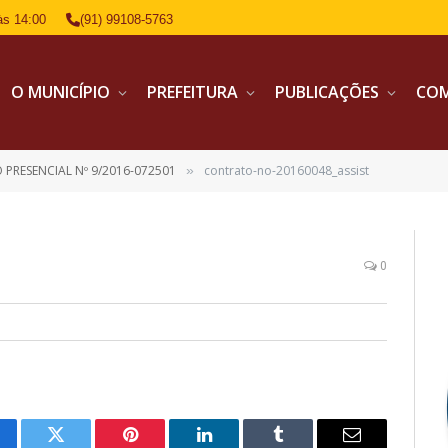
às 14:00
(91) 99108-5763
O MUNICÍPIO
PREFEITURA
PUBLICAÇÕES
CO
 PRESENCIAL Nº 9/2016-072501
contrato-no-20160048_assist
»
0