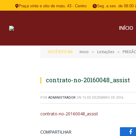
Praça vinte e oito de maio, 43 - Centro
Seg. a sex. de 08:00 
INÍCIO
VOCÊ ESTÁ EM:
Inicio
Licitações
PREGÃO
»
»
contrato-no-20160048_assist
POR
ADMINISTRADOR
ON
15 DE DEZEMBRO DE 2016
contrato-no-20160048_assist
COMPARTILHAR.