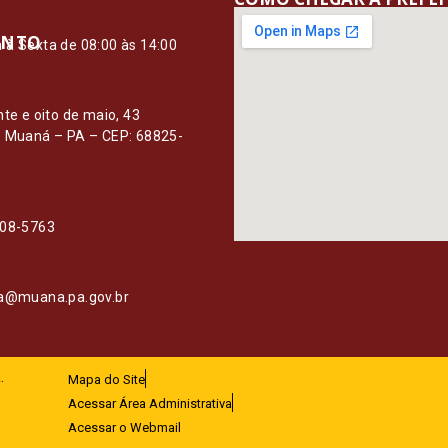
ENTO
à Sexta de 08:00 às 14:00
O
nte e oito de maio, 43
– Muaná – PA – CEP: 68825-
108-5763
ia@muana.pa.gov.br
.
Mapa do Site
Acessar Área Administrativa
Acessar o Webmail