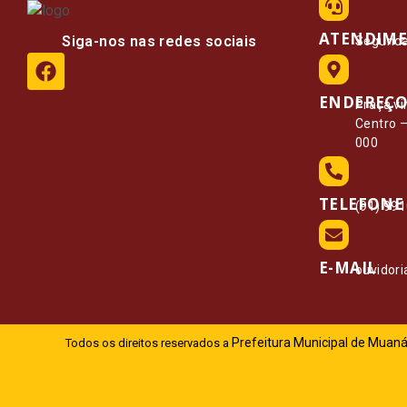
ATENDIM
Siga-nos nas redes sociais
Segunda 
ENDEREÇ
Praça vi
Centro 
000
TELEFONE
(91) 99
E-MAIL
ouvidor
Prefeitura Municipal de Muaná
Todos os direitos reservados a