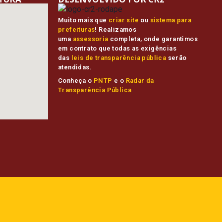
Muito mais que
criar site
ou
sistema para
prefeituras
! Realizamos
uma
assessoria
completa, onde garantimos
em contrato que todas as exigências
das
leis de transparência pública
serão
atendidas.
Conheça o
PNTP
e o
Radar da
Transparência Pública