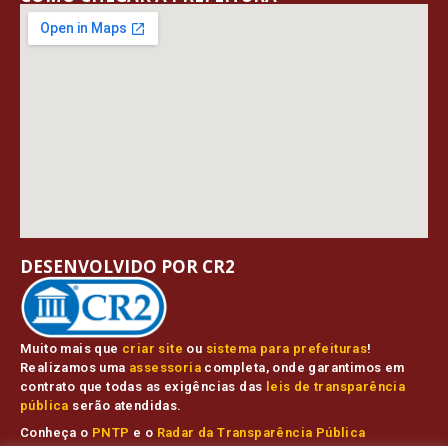
DESENVOLVIDO POR CR2
Muito mais que
criar site
ou
sistema para prefeituras
!
Realizamos uma
assessoria
completa, onde garantimos em
contrato que todas as exigências das
leis de transparência
pública
serão atendidas.
Conheça o
PNTP
e o
Radar da Transparência Pública