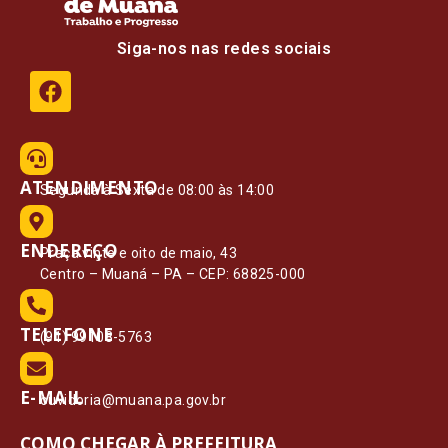
Siga-nos nas redes sociais
ATENDIMENTO
Segunda à Sexta de 08:00 às 14:00
ENDEREÇO
Praça vinte e oito de maio, 43
Centro – Muaná – PA – CEP: 68825-000
TELEFONE
(91) 99108-5763
E-MAIL
ouvidoria@muana.pa.gov.br
COMO CHEGAR À PREFEITURA