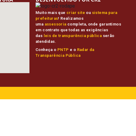
Muito mais que
criar site
ou
sistema para
prefeituras
! Realizamos
uma
assessoria
completa, onde garantimos
em contrato que todas as exigências
das
leis de transparência pública
serão
atendidas.
Conheça o
PNTP
e o
Radar da
Transparência Pública