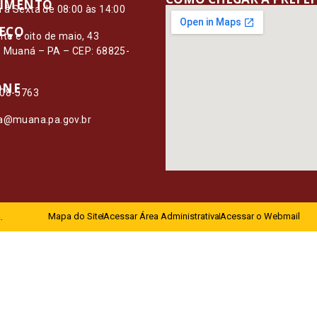
IMENTO
à Sexta de 08:00 às 14:00
EÇO
nte e oito de maio, 43
– Muaná – PA – CEP: 68825-
ONE
108-5763
ia@muana.pa.gov.br
.
Mapa do Site
Acessar Área Administrativa
Acessar o Webmail