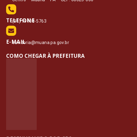
TELEFONE
(91) 99108-5763
E-MAIL
ouvidoria@muana.pa.gov.br
COMO CHEGAR À PREFEITURA