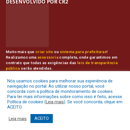
DESENVOLVIDO POR CR2
Muito mais que
criar site
ou
sistema para prefeituras
!
Realizamos uma
assessoria
completa, onde garantimos em
contrato que todas as exigências das
leis de transparência
pública
serão atendidas.
Conheça o
PNTP
e o
Radar da Transparência Pública
Nós usamos cookies para melhorar sua experiência de
navegação no portal. Ao utilizar nosso portal, você
concorda com a política de monitoramento de cookies.
Para ter mais informações sobre como isso é feito, acesse
Prefeitura Municipal de Muaná.
Todos os direitos reservados a
Política de cookies (
Leia mais
). Se você concorda, clique em
ACEITO.
Mapa do Site
Acessar Área Administrativa
Leia mais
ACEITO
Acessar o Webmail