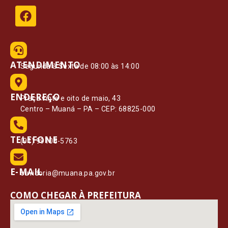
ATENDIMENTO
Segunda à Sexta de 08:00 às 14:00
ENDEREÇO
Praça vinte e oito de maio, 43
Centro – Muaná – PA – CEP: 68825-000
TELEFONE
(91) 99108-5763
E-MAIL
ouvidoria@muana.pa.gov.br
COMO CHEGAR À PREFEITURA