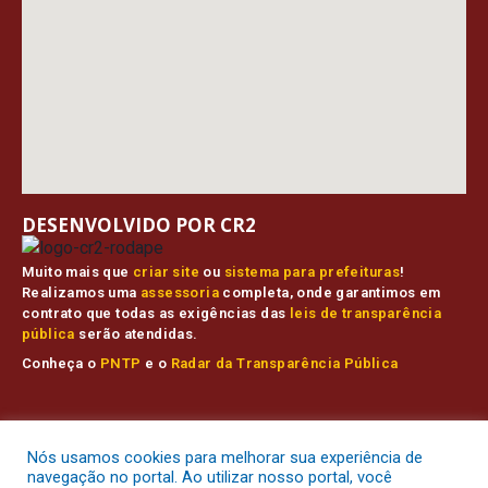
DESENVOLVIDO POR CR2
Muito mais que
criar site
ou
sistema para prefeituras
!
Realizamos uma
assessoria
completa, onde garantimos em
contrato que todas as exigências das
leis de transparência
pública
serão atendidas.
Conheça o
PNTP
e o
Radar da Transparência Pública
Prefeitura Municipal de Muaná.
Todos os direitos reservados a
Nós usamos cookies para melhorar sua experiência de
Mapa do Site
Acessar Área Administrativa
Acessar o Webmail
navegação no portal. Ao utilizar nosso portal, você