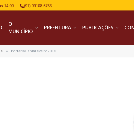
às 14:00
(91) 99108-5763
O
IO
PREFEITURA
PUBLICAÇÕES
CO
MUNICÍPIO
ia
PortariaGabinFeveiro2016
»