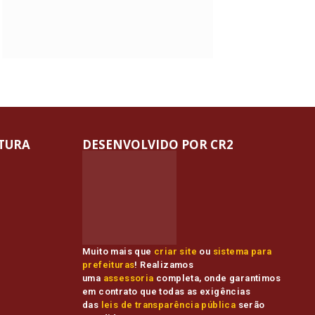
ITURA
DESENVOLVIDO POR CR2
Muito mais que
criar site
ou
sistema para
prefeituras
! Realizamos
uma
assessoria
completa, onde garantimos
em contrato que todas as exigências
das
leis de transparência pública
serão