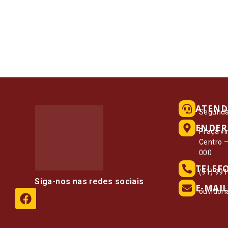
ATEND
Segunda 
ENDER
Praça vi
Centro 
000
TELEF
(91) 99
Siga-nos nas redes sociais
E-MAIL
ouvidor