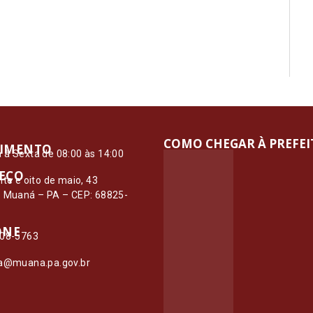
COMO CHEGAR À PREFE
IMENTO
à Sexta de 08:00 às 14:00
EÇO
nte e oito de maio, 43
– Muaná – PA – CEP: 68825-
ONE
108-5763
ia@muana.pa.gov.br