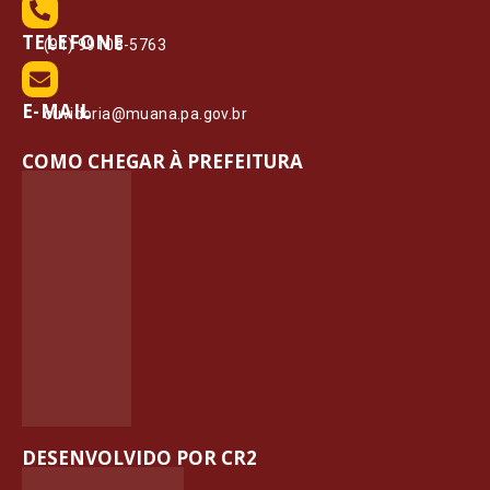
TELEFONE
(91) 99108-5763
E-MAIL
ouvidoria@muana.pa.gov.br
COMO CHEGAR À PREFEITURA
DESENVOLVIDO POR CR2