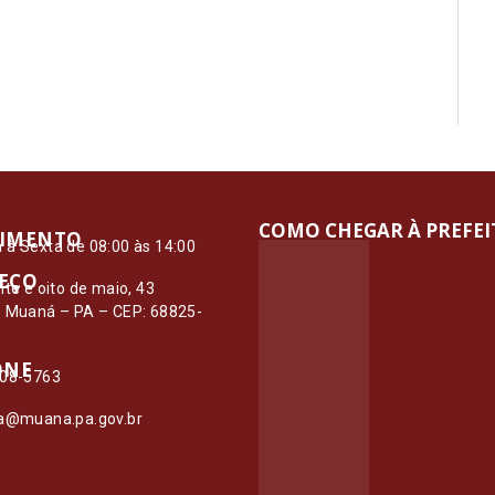
COMO CHEGAR À PREFE
IMENTO
à Sexta de 08:00 às 14:00
EÇO
nte e oito de maio, 43
– Muaná – PA – CEP: 68825-
ONE
108-5763
ia@muana.pa.gov.br