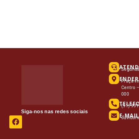
ATEND
Segunda 
ENDER
Praça vi
Centro 
000
TELEF
(91) 99
Siga-nos nas redes sociais
E-MAIL
ouvidor