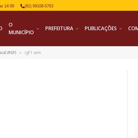
às 14:00
(91) 99108-5763
O
IO
PREFEITURA
PUBLICAÇÕES
CO
MUNICÍPIO
scal (RGF)
rgf 1 sem
»