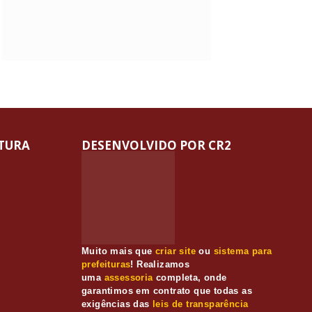
ITURA
DESENVOLVIDO POR CR2
Muito mais que
criar site
ou
sistema para
prefeituras
! Realizamos
uma
assessoria
completa, onde
garantimos em contrato que todas as
exigências das
leis de transparência