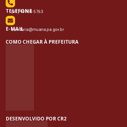
TELEFONE
(91) 99108-5763
E-MAIL
ouvidoria@muana.pa.gov.br
COMO CHEGAR À PREFEITURA
DESENVOLVIDO POR CR2