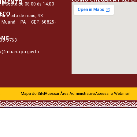
IMENTO
à Sexta de 08:00 às 14:00
EÇO
nte e oito de maio, 43
– Muaná – PA – CEP: 68825-
ONE
108-5763
ia@muana.pa.gov.br
.
Mapa do Site
Acessar Área Administrativa
Acessar o Webmail