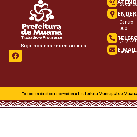
ATEND
Segunda 
ENDER
Praça vi
Centro 
000
TELEF
(91) 99
Siga-nos nas redes sociais
E-MAIL
ouvidor
Prefeitura Municipal de Muaná
Todos os direitos reservados a