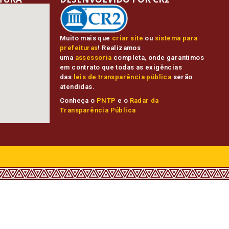
Muito mais que
criar site
ou
sistema para
prefeituras
! Realizamos
uma
assessoria
completa, onde garantimos
em contrato que todas as exigências
das
leis de transparência pública
serão
atendidas.
Conheça o
PNTP
e o
Radar da
Transparência Pública