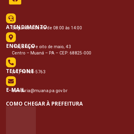
ATENDIMENTO
Segunda à Sexta de 08:00 às 14:00
ENDEREÇO
Praça vinte e oito de maio, 43
Centro – Muaná – PA – CEP: 68825-000
TELEFONE
(91) 99108-5763
E-MAIL
ouvidoria@muana.pa.gov.br
COMO CHEGAR À PREFEITURA