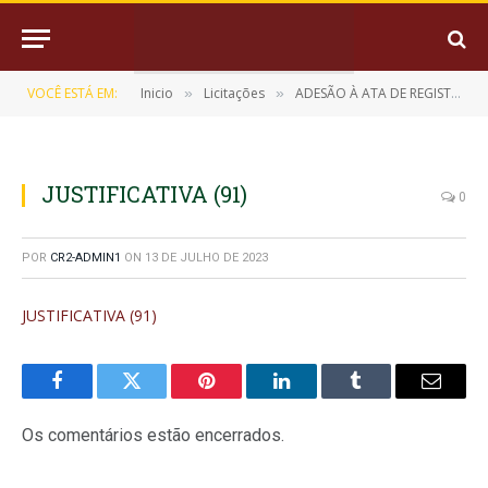
VOCÊ ESTÁ EM:
Inicio
Licitações
ADESÃO À ATA DE REGISTRO DE PREÇOS Nº 001/2023 (Aquisição de Gêneros Alimentícios para Merenda Escolar)
»
»
JUSTIFICATIVA (91)
0
POR
CR2-ADMIN1
ON
13 DE JULHO DE 2023
JUSTIFICATIVA (91)
Facebook
Twitter
Pinterest
LinkedIn
Tumblr
E-
mail
Os comentários estão encerrados.