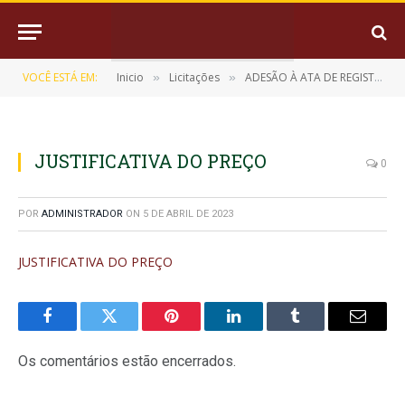
VOCÊ ESTÁ EM:
Inicio
Licitações
ADESÃO À ATA DE REGISTRO DE PREÇOS Nº 001/2023 (Aquisição de Gêneros Alimentícios para Merenda Escolar)
»
»
JUSTIFICATIVA DO PREÇO
0
POR
ADMINISTRADOR
ON
5 DE ABRIL DE 2023
JUSTIFICATIVA DO PREÇO
Facebook
Twitter
Pinterest
LinkedIn
Tumblr
E-
mail
Os comentários estão encerrados.