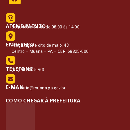
ATENDIMENTO
Segunda à Sexta de 08:00 às 14:00
ENDEREÇO
Praça vinte e oito de maio, 43
Centro – Muaná – PA – CEP: 68825-000
TELEFONE
(91) 99108-5763
E-MAIL
ouvidoria@muana.pa.gov.br
COMO CHEGAR À PREFEITURA