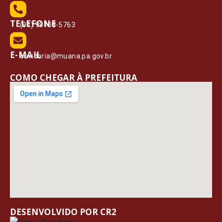
TELEFONE
(91) 99108-5763
E-MAIL
ouvidoria@muana.pa.gov.br
COMO CHEGAR À PREFEITURA
DESENVOLVIDO POR CR2