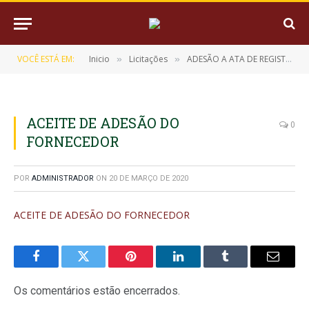
VOCÊ ESTÁ EM:
Inicio
Licitações
ADESÃO A ATA DE REGISTRO DE PREÇOS Nº 06/2020 (CONTRATAÇÃO DE EMPRESA ESPECIALIZADA EM MANUTENÇÃO PREVENTIVA E CORRETIVA, INSTALAÇÃO, LIMPEZA DE DUTOS E OPERAÇÃO DE APARELHOS DE AR CONDICIONADO COM REPOSIÇÃO DE PEÇAS)
»
»
ACEITE DE ADESÃO DO
0
FORNECEDOR
POR
ADMINISTRADOR
ON
20 DE MARÇO DE 2020
ACEITE DE ADESÃO DO FORNECEDOR
Facebook
Twitter
Pinterest
LinkedIn
Tumblr
E-
mail
Os comentários estão encerrados.