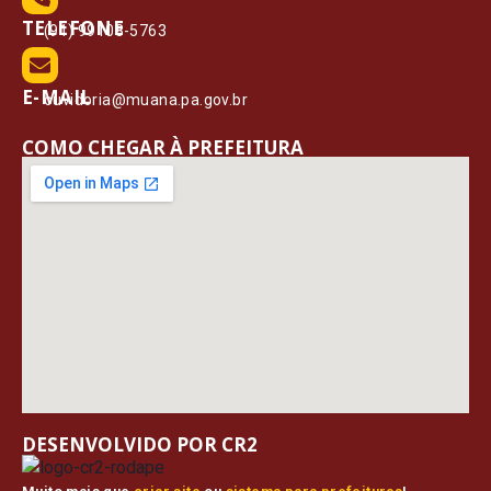
TELEFONE
(91) 99108-5763
E-MAIL
ouvidoria@muana.pa.gov.br
COMO CHEGAR À PREFEITURA
DESENVOLVIDO POR CR2