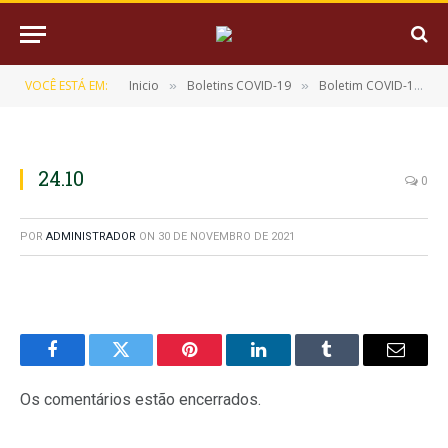
VOCÊ ESTÁ EM:
Inicio
Boletins COVID-19
Boletim COVID-19 (24/10/2021)
»
»
24.10
0
POR
ADMINISTRADOR
ON
30 DE NOVEMBRO DE 2021
Facebook
Twitter
Pinterest
LinkedIn
Tumblr
E-
mail
Os comentários estão encerrados.