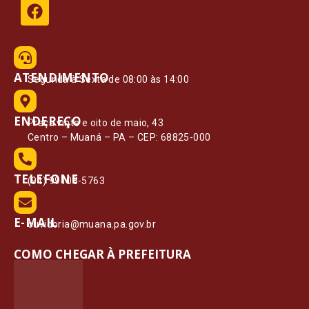
ATENDIMENTO
Segunda à Sexta de 08:00 às 14:00
ENDEREÇO
Praça vinte e oito de maio, 43
Centro – Muaná – PA – CEP: 68825-000
TELEFONE
(91) 99108-5763
E-MAIL
ouvidoria@muana.pa.gov.br
COMO CHEGAR À PREFEITURA