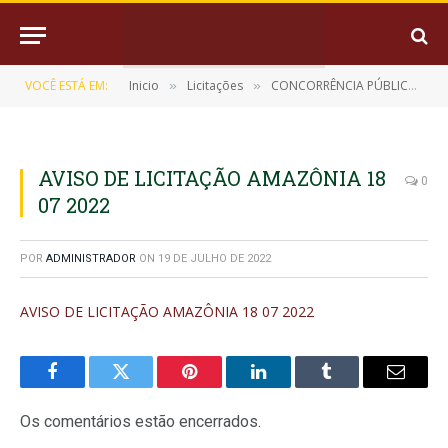
VOCÊ ESTÁ EM:
Inicio
Licitações
CONCORRÊNCIA PÚBLICA Nº 003/2022 (CONTRATAÇÃO DE EMPRESA ESPECIALIZADA PARA EXECUÇÃO DE OBRAS DE ENGENHARIA PARA CONSTRUÇÃO E RESTAURAÇÃO DA ORLA DO RIO MOCAJATUBA)
»
»
AVISO DE LICITAÇÃO AMAZÔNIA 18
0
07 2022
POR
ADMINISTRADOR
ON
19 DE JULHO DE 2022
AVISO DE LICITAÇÃO AMAZÔNIA 18 07 2022
Facebook
Twitter
Pinterest
LinkedIn
Tumblr
E-
mail
Os comentários estão encerrados.