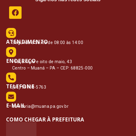
ATENDIMENTO
Segunda à Sexta de 08:00 às 14:00
ENDEREÇO
Praça vinte e oito de maio, 43
Centro – Muaná – PA – CEP: 68825-000
TELEFONE
(91) 99108-5763
E-MAIL
ouvidoria@muana.pa.gov.br
COMO CHEGAR À PREFEITURA