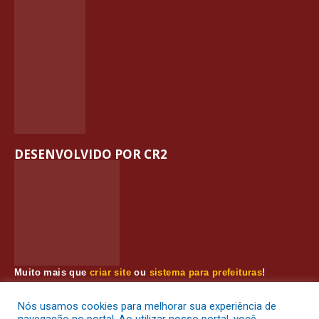
DESENVOLVIDO POR CR2
Muito mais que
criar site
ou
sistema para prefeituras
!
Realizamos uma
assessoria
completa, onde garantimos em
contrato que todas as exigências das
leis de transparência
Nós usamos cookies para melhorar sua experiência de
pública
serão atendidas.