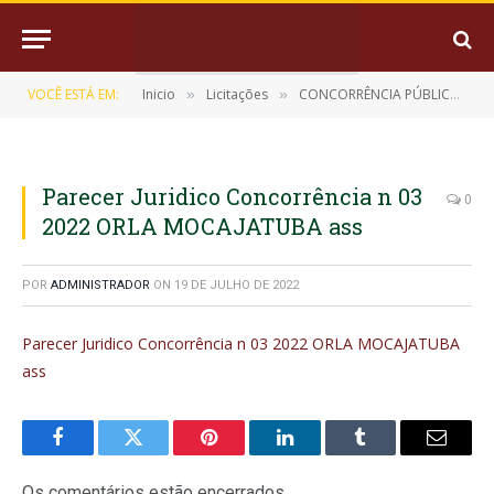
VOCÊ ESTÁ EM:
Inicio
Licitações
CONCORRÊNCIA PÚBLICA Nº 003/2022 (CONTRATAÇÃO DE EMPRESA ESPECIALIZADA PARA EXECUÇÃO DE OBRAS DE ENGENHARIA PARA CONSTRUÇÃO E RESTAURAÇÃO DA ORLA DO RIO MOCAJATUBA)
»
»
Parecer Juridico Concorrência n 03
0
2022 ORLA MOCAJATUBA ass
POR
ADMINISTRADOR
ON
19 DE JULHO DE 2022
Parecer Juridico Concorrência n 03 2022 ORLA MOCAJATUBA
ass
Facebook
Twitter
Pinterest
LinkedIn
Tumblr
E-
mail
Os comentários estão encerrados.