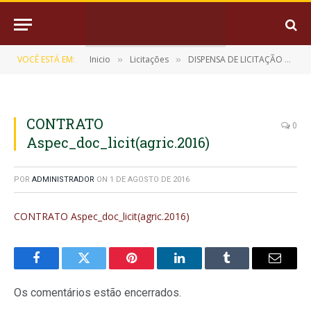
VOCÊ ESTÁ EM:
Inicio
Licitações
DISPENSA DE LICITAÇÃO Nº 7/2016-041801– CPL/PMM
»
»
CONTRATO
0
Aspec_doc_licit(agric.2016)
POR
ADMINISTRADOR
ON
1 DE AGOSTO DE 2016
CONTRATO Aspec_doc_licit(agric.2016)
Facebook
Twitter
Pinterest
LinkedIn
Tumblr
E-
mail
Os comentários estão encerrados.