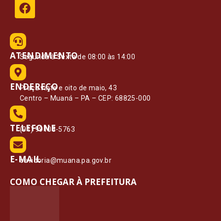
ATENDIMENTO
Segunda à Sexta de 08:00 às 14:00
ENDEREÇO
Praça vinte e oito de maio, 43
Centro – Muaná – PA – CEP: 68825-000
TELEFONE
(91) 99108-5763
E-MAIL
ouvidoria@muana.pa.gov.br
COMO CHEGAR À PREFEITURA