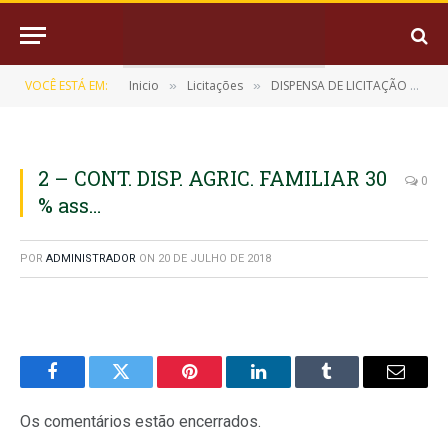
VOCÊ ESTÁ EM:
Inicio
Licitações
DISPENSA DE LICITAÇÃO Nº 7/2018-0302
»
»
2 – CONT. DISP. AGRIC. FAMILIAR 30
0
% ass…
POR
ADMINISTRADOR
ON
20 DE JULHO DE 2018
Facebook
Twitter
Pinterest
LinkedIn
Tumblr
E-
mail
Os comentários estão encerrados.