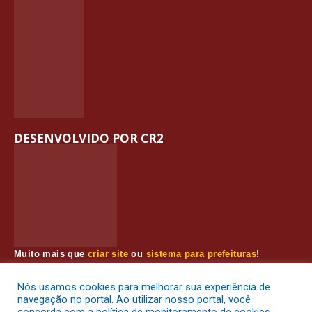
DESENVOLVIDO POR CR2
Muito mais que
criar site
ou
sistema para prefeituras
!
Realizamos uma
assessoria
completa, onde garantimos em
contrato que todas as exigências das
leis de transparência
Nós usamos cookies para melhorar sua experiência de
pública
serão atendidas.
navegação no portal. Ao utilizar nosso portal, você