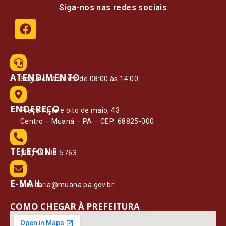
Siga-nos nas redes sociais
ATENDIMENTO
Segunda à Sexta de 08:00 às 14:00
ENDEREÇO
Praça vinte e oito de maio, 43
Centro – Muaná – PA – CEP: 68825-000
TELEFONE
(91) 99108-5763
E-MAIL
ouvidoria@muana.pa.gov.br
COMO CHEGAR À PREFEITURA