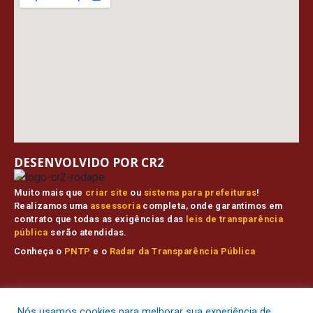
DESENVOLVIDO POR CR2
Muito mais que
criar site
ou
sistema para prefeituras
!
Realizamos uma
assessoria
completa, onde garantimos em
contrato que todas as exigências das
leis de transparência
pública
serão atendidas.
Conheça o
PNTP
e o
Radar da Transparência Pública
Prefeitura Municipal de Muaná.
Todos os direitos reservados a
Nós usamos cookies para melhorar sua experiência de