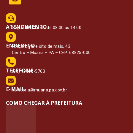
ATENDIMENTO
Segunda à Sexta de 08:00 às 14:00
ENDEREÇO
Praça vinte e oito de maio, 43
Centro – Muaná – PA – CEP: 68825-000
TELEFONE
(91) 99108-5763
E-MAIL
ouvidoria@muana.pa.gov.br
COMO CHEGAR À PREFEITURA