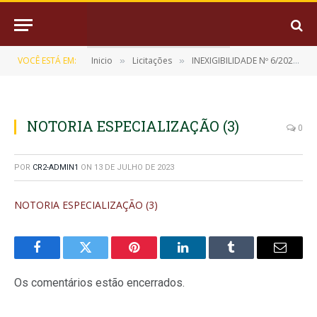
VOCÊ ESTÁ EM:
Inicio
Licitações
INEXIGIBILIDADE Nº 6/2023-0104 (CONTRATAÇÃO DE PROFISSIONAL PARA PRESTAÇÃO DE SERVIÇOS EM ASSESSORIA, CONSULTORIA E REPRESENTAÇÃO DO MUNICÍPIO DE MUANÁ NA CAPITAL DO ESTADO, ÓRGÃOS OU DEPARTAMENTOS GOVERNAMENTAIS, NA CONDUÇÃO DE PROJETOS ESTRUTURANTES, BEM COMO ELABORAÇÃO, PROTOCOLO E RECEBIMENTO DE DOCUMENTOS DE QUALQUER NATUREZA E REALIZAÇÃO DE CONSULTAS , PARA ATENDER A PREFEITURA MUNICIPAL DE MUANÁ)
»
»
NOTORIA ESPECIALIZAÇÃO (3)
0
POR
CR2-ADMIN1
ON
13 DE JULHO DE 2023
NOTORIA ESPECIALIZAÇÃO (3)
Facebook
Twitter
Pinterest
LinkedIn
Tumblr
E-
mail
Os comentários estão encerrados.