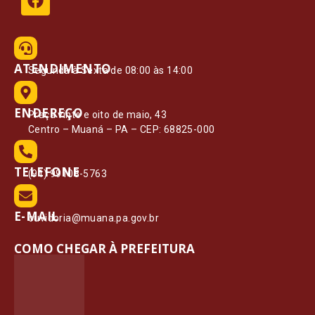
ATENDIMENTO
Segunda à Sexta de 08:00 às 14:00
ENDEREÇO
Praça vinte e oito de maio, 43
Centro – Muaná – PA – CEP: 68825-000
TELEFONE
(91) 99108-5763
E-MAIL
ouvidoria@muana.pa.gov.br
COMO CHEGAR À PREFEITURA