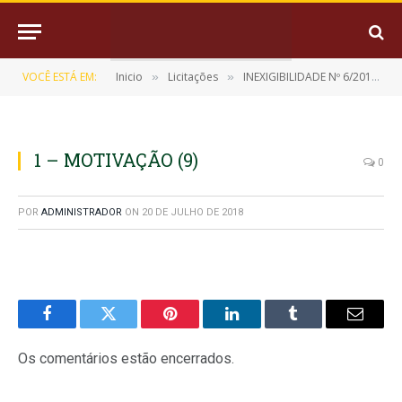
VOCÊ ESTÁ EM:
Inicio
Licitações
INEXIGIBILIDADE Nº 6/2018-0308
»
»
1 – MOTIVAÇÃO (9)
0
POR
ADMINISTRADOR
ON
20 DE JULHO DE 2018
Facebook
Twitter
Pinterest
LinkedIn
Tumblr
E-
mail
Os comentários estão encerrados.