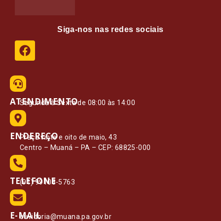
Siga-nos nas redes sociais
ATENDIMENTO
Segunda à Sexta de 08:00 às 14:00
ENDEREÇO
Praça vinte e oito de maio, 43
Centro – Muaná – PA – CEP: 68825-000
TELEFONE
(91) 99108-5763
E-MAIL
ouvidoria@muana.pa.gov.br