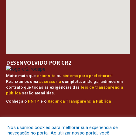
DESENVOLVIDO POR CR2
Muito mais que
criar site
ou
sistema para prefeituras
!
Realizamos uma
assessoria
completa, onde garantimos em
contrato que todas as exigências das
leis de transparência
pública
serão atendidas.
Conheça o
PNTP
e o
Radar da Transparência Pública
Prefeitura Municipal de Muaná.
Todos os direitos reservados a
Nós usamos cookies para melhorar sua experiência de
Mapa do Site
Acessar Área Administrativa
Acessar o Webmail
navegação no portal. Ao utilizar nosso portal, você