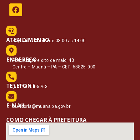
ATENDIMENTO
Segunda à Sexta de 08:00 às 14:00
ENDEREÇO
Praça vinte e oito de maio, 43
Centro – Muaná – PA – CEP: 68825-000
TELEFONE
(91) 99108-5763
E-MAIL
ouvidoria@muana.pa.gov.br
COMO CHEGAR À PREFEITURA