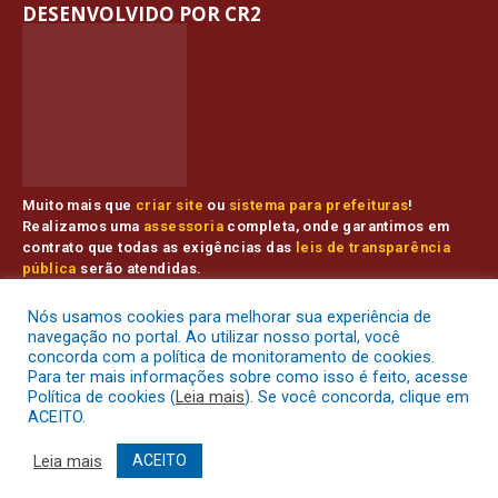
DESENVOLVIDO POR CR2
Muito mais que
criar site
ou
sistema para prefeituras
!
Realizamos uma
assessoria
completa, onde garantimos em
contrato que todas as exigências das
leis de transparência
pública
serão atendidas.
Conheça o
PNTP
e o
Radar da Transparência Pública
Nós usamos cookies para melhorar sua experiência de
navegação no portal. Ao utilizar nosso portal, você
concorda com a política de monitoramento de cookies.
Para ter mais informações sobre como isso é feito, acesse
Prefeitura Municipal de Muaná.
Todos os direitos reservados a
Política de cookies (
Leia mais
). Se você concorda, clique em
ACEITO.
Mapa do Site
Acessar Área Administrativa
Leia mais
ACEITO
Acessar o Webmail