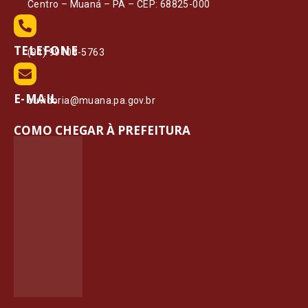
Centro – Muaná – PA – CEP: 68825-000
TELEFONE
(91) 99108-5763
E-MAIL
ouvidoria@muana.pa.gov.br
COMO CHEGAR À PREFEITURA