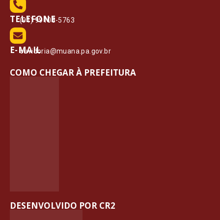
TELEFONE
(91) 99108-5763
E-MAIL
ouvidoria@muana.pa.gov.br
COMO CHEGAR À PREFEITURA
DESENVOLVIDO POR CR2