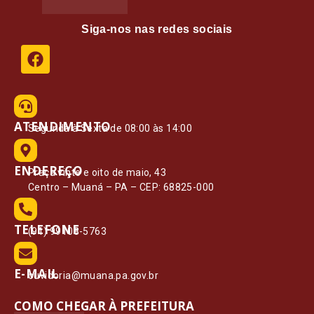
Siga-nos nas redes sociais
ATENDIMENTO
Segunda à Sexta de 08:00 às 14:00
ENDEREÇO
Praça vinte e oito de maio, 43
Centro – Muaná – PA – CEP: 68825-000
TELEFONE
(91) 99108-5763
E-MAIL
ouvidoria@muana.pa.gov.br
COMO CHEGAR À PREFEITURA