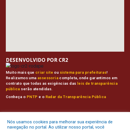
DESENVOLVIDO POR CR2
Muito mais que
criar site
ou
sistema para prefeituras
!
Realizamos uma
assessoria
completa, onde garantimos em
contrato que todas as exigências das
leis de transparência
pública
serão atendidas.
Conheça o
PNTP
e o
Radar da Transparência Pública
Prefeitura Municipal de Muaná.
Todos os direitos reservados a
Nós usamos cookies para melhorar sua experiência de
Mapa do Site
Acessar Área Administrativa
Acessar o Webmail
navegação no portal. Ao utilizar nosso portal, você