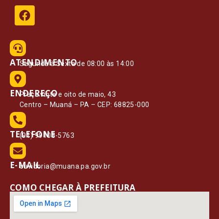
ATENDIMENTO
Segunda à Sexta de 08:00 às 14:00
ENDEREÇO
Praça vinte e oito de maio, 43
Centro – Muaná – PA – CEP: 68825-000
TELEFONE
(91) 99108-5763
E-MAIL
ouvidoria@muana.pa.gov.br
COMO CHEGAR À PREFEITURA