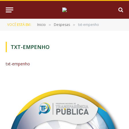
VOCÊ ESTÁ EM:
Inicio
Despesas
txt-empenho
»
»
TXT-EMPENHO
txt-empenho