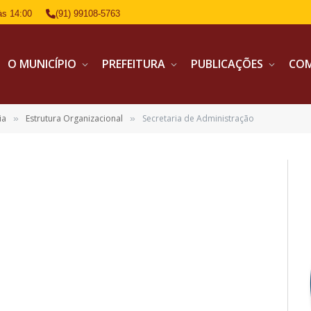
às 14:00
(91) 99108-5763
O MUNICÍPIO
PREFEITURA
PUBLICAÇÕES
CO
ia
Estrutura Organizacional
Secretaria de Administração
»
»