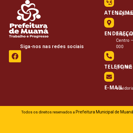
ATENDIM
Segunda 
ENDEREÇ
Praça vi
Centro 
Siga-nos nas redes sociais
000
TELEFONE
(91) 99
E-MAIL
ouvidor
Prefeitura Municipal de Muaná
Todos os direitos reservados a