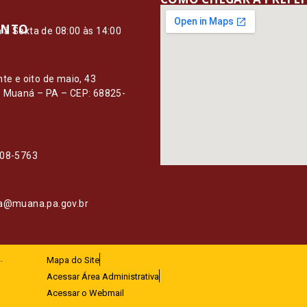
ENTO
à Sexta de 08:00 às 14:00
O
nte e oito de maio, 43
– Muaná – PA – CEP: 68825-
108-5763
ia@muana.pa.gov.br
.
Mapa do Site
Acessar Área Administrativa
Acessar o Webmail