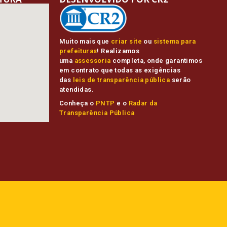
Muito mais que
criar site
ou
sistema para
prefeituras
! Realizamos
uma
assessoria
completa, onde garantimos
em contrato que todas as exigências
das
leis de transparência pública
serão
atendidas.
Conheça o
PNTP
e o
Radar da
Transparência Pública