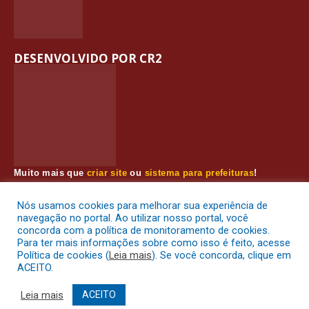
DESENVOLVIDO POR CR2
Muito mais que
criar site
ou
sistema para prefeituras
!
Realizamos uma
assessoria
completa, onde garantimos em
contrato que todas as exigências das
leis de transparência
Nós usamos cookies para melhorar sua experiência de
pública
serão atendidas.
navegação no portal. Ao utilizar nosso portal, você
concorda com a política de monitoramento de cookies.
Conheça o
PNTP
e o
Radar da Transparência Pública
Para ter mais informações sobre como isso é feito, acesse
Política de cookies (
Leia mais
). Se você concorda, clique em
ACEITO.
Prefeitura Municipal de Muaná.
Todos os direitos reservados a
Leia mais
ACEITO
Mapa do Site
Acessar Área Administrativa
Acessar o Webmail