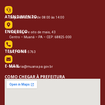
ATENDIMENTO
Segunda à Sexta de 08:00 às 14:00
ENDEREÇO
Praça vinte e oito de maio, 43
Centro – Muaná – PA – CEP: 68825-000
TELEFONE
(91) 99108-5763
E-MAIL
ouvidoria@muana.pa.gov.br
COMO CHEGAR À PREFEITURA