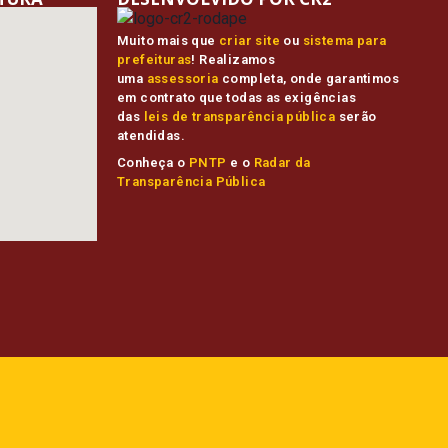
Muito mais que
criar site
ou
sistema para
prefeituras
! Realizamos
uma
assessoria
completa, onde garantimos
em contrato que todas as exigências
das
leis de transparência pública
serão
atendidas.
Conheça o
PNTP
e o
Radar da
Transparência Pública