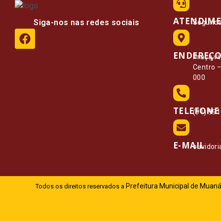
ATENDIM
Siga-nos nas redes sociais
Segunda 
ENDEREÇ
Praça vi
Centro 
000
TELEFONE
(91) 99
E-MAIL
ouvidor
Prefeitura Municipal de Muaná
Todos os direitos reservados a