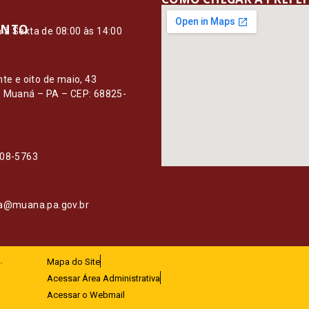
ENTO
à Sexta de 08:00 às 14:00
O
nte e oito de maio, 43
– Muaná – PA – CEP: 68825-
108-5763
ia@muana.pa.gov.br
.
Mapa do Site
Acessar Área Administrativa
Acessar o Webmail