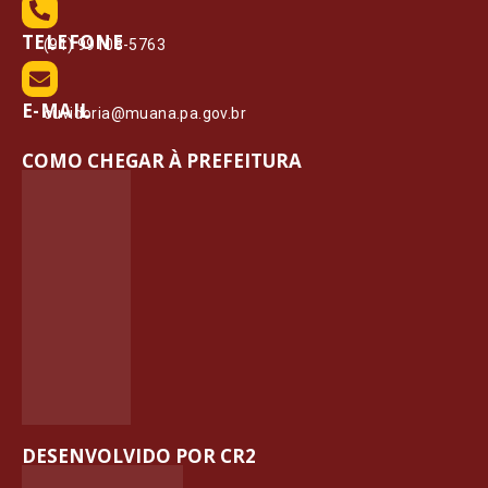
TELEFONE
(91) 99108-5763
E-MAIL
ouvidoria@muana.pa.gov.br
COMO CHEGAR À PREFEITURA
DESENVOLVIDO POR CR2