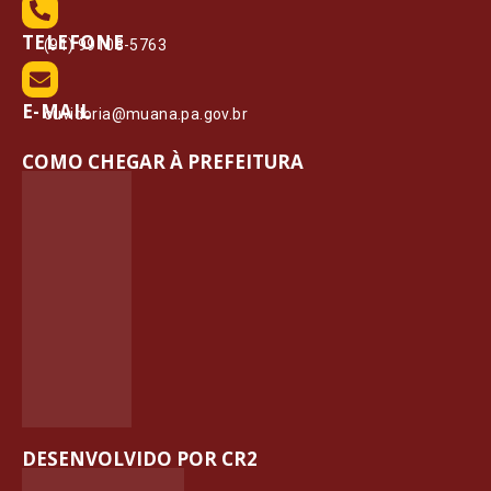
TELEFONE
(91) 99108-5763
E-MAIL
ouvidoria@muana.pa.gov.br
COMO CHEGAR À PREFEITURA
DESENVOLVIDO POR CR2