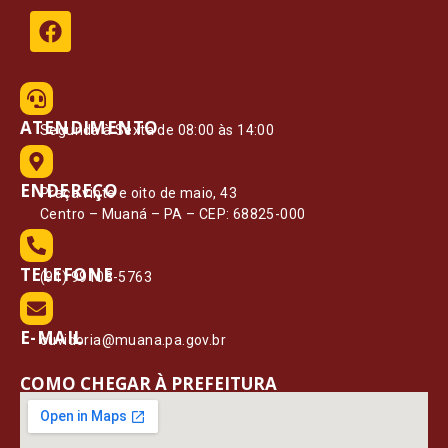
ATENDIMENTO
Segunda à Sexta de 08:00 às 14:00
ENDEREÇO
Praça vinte e oito de maio, 43
Centro – Muaná – PA – CEP: 68825-000
TELEFONE
(91) 99108-5763
E-MAIL
ouvidoria@muana.pa.gov.br
COMO CHEGAR À PREFEITURA