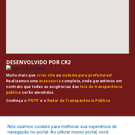
DESENVOLVIDO POR CR2
Muito mais que
criar site
ou
sistema para prefeituras
!
Realizamos uma
assessoria
completa, onde garantimos em
contrato que todas as exigências das
leis de transparência
pública
serão atendidas.
Conheça o
PNTP
e o
Radar da Transparência Pública
Prefeitura Municipal de Muaná.
Todos os direitos reservados a
Nós usamos cookies para melhorar sua experiência de
Mapa do Site
Acessar Área Administrativa
Acessar o Webmail
navegação no portal. Ao utilizar nosso portal, você