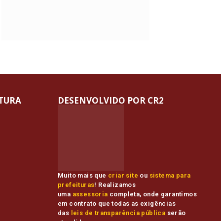
ITURA
DESENVOLVIDO POR CR2
Muito mais que
criar site
ou
sistema para
prefeituras
! Realizamos
uma
assessoria
completa, onde garantimos
em contrato que todas as exigências
das
leis de transparência pública
serão