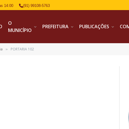
às 14:00
(91) 99108-5763
O
IO
PREFEITURA
PUBLICAÇÕES
CO
MUNICÍPIO
ia
PORTARIA 102
»