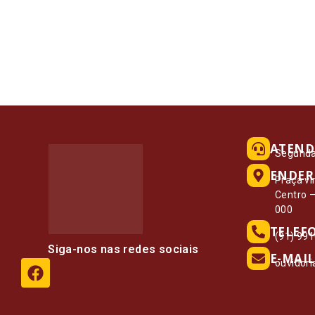
ATEND
Segunda 
ENDER
Praça vi
Centro 
000
TELEF
(91) 99
Siga-nos nas redes sociais
E-MAIL
ouvidor