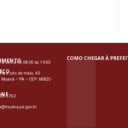
COMO CHEGAR À PREFE
IMENTO
à Sexta de 08:00 às 14:00
EÇO
nte e oito de maio, 43
– Muaná – PA – CEP: 68825-
ONE
108-5763
ia@muana.pa.gov.br