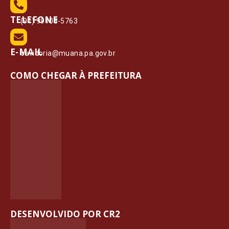
TELEFONE
(91) 99108-5763
E-MAIL
ouvidoria@muana.pa.gov.br
COMO CHEGAR À PREFEITURA
DESENVOLVIDO POR CR2