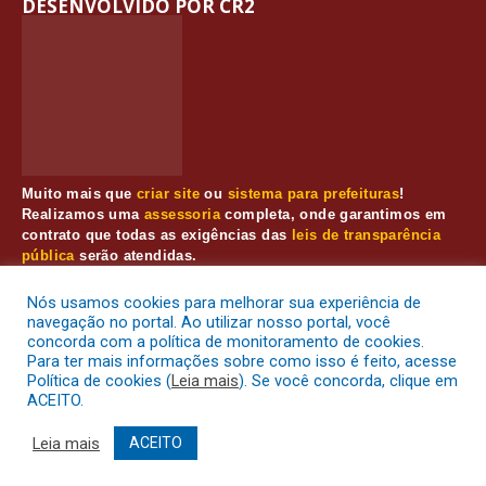
DESENVOLVIDO POR CR2
Muito mais que
criar site
ou
sistema para prefeituras
!
Realizamos uma
assessoria
completa, onde garantimos em
contrato que todas as exigências das
leis de transparência
pública
serão atendidas.
Conheça o
PNTP
e o
Radar da Transparência Pública
Nós usamos cookies para melhorar sua experiência de
navegação no portal. Ao utilizar nosso portal, você
concorda com a política de monitoramento de cookies.
Para ter mais informações sobre como isso é feito, acesse
Prefeitura Municipal de Muaná.
Todos os direitos reservados a
Política de cookies (
Leia mais
). Se você concorda, clique em
ACEITO.
Mapa do Site
Acessar Área Administrativa
Leia mais
ACEITO
Acessar o Webmail