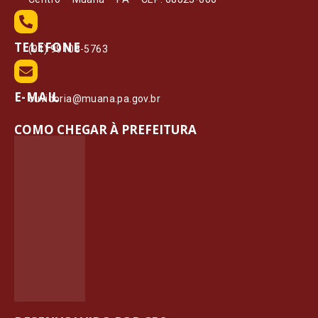
TELEFONE
(91) 99108-5763
E-MAIL
ouvidoria@muana.pa.gov.br
COMO CHEGAR À PREFEITURA