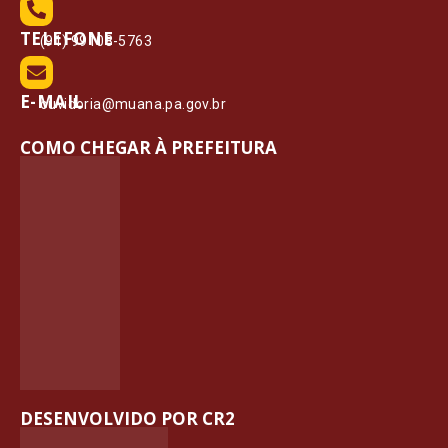
TELEFONE
(91) 99108-5763
E-MAIL
ouvidoria@muana.pa.gov.br
COMO CHEGAR À PREFEITURA
DESENVOLVIDO POR CR2