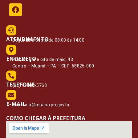
ATENDIMENTO
Segunda à Sexta de 08:00 às 14:00
ENDEREÇO
Praça vinte e oito de maio, 43
Centro – Muaná – PA – CEP: 68825-000
TELEFONE
(91) 99108-5763
E-MAIL
ouvidoria@muana.pa.gov.br
COMO CHEGAR À PREFEITURA