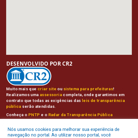
DESENVOLVIDO POR CR2
Muito mais que
criar site
ou
sistema para prefeituras
!
Realizamos uma
assessoria
completa, onde garantimos em
contrato que todas as exigências das
leis de transparência
pública
serão atendidas.
Conheça o
PNTP
e o
Radar da Transparência Pública
Nós usamos cookies para melhorar sua experiência de
navegação no portal. Ao utilizar nosso portal, você