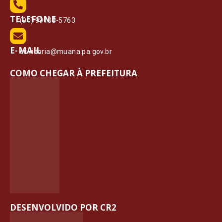
TELEFONE
(91) 99108-5763
E-MAIL
ouvidoria@muana.pa.gov.br
COMO CHEGAR À PREFEITURA
DESENVOLVIDO POR CR2