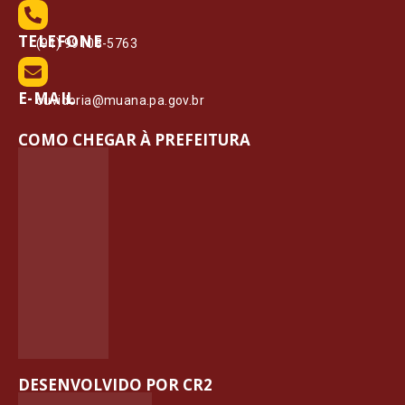
TELEFONE
(91) 99108-5763
E-MAIL
ouvidoria@muana.pa.gov.br
COMO CHEGAR À PREFEITURA
DESENVOLVIDO POR CR2